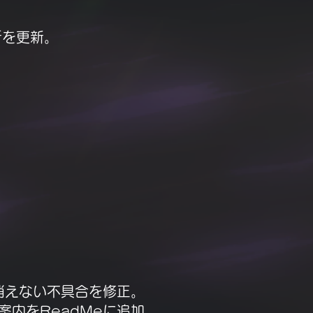
箇所を更新。
ムが消えない不具合を修正。
をReadMeに追加。