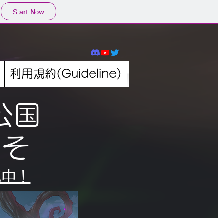
Start Now
利用規約(Guideline)
公国
こそ
売中
！