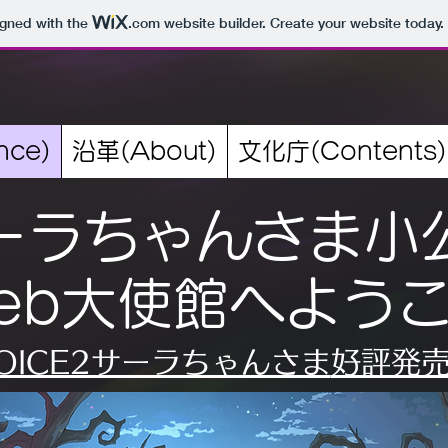
igned with the
.com
website builder. Create your website today.
nce)
沿革(About)
文化庁(Contents)
ーラちゃんさま小
eb大使館へよう
.VOICE2サーラちゃんさま
​好評発