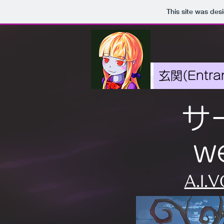
This site was des
玄関(Entra
サ
w
A.I