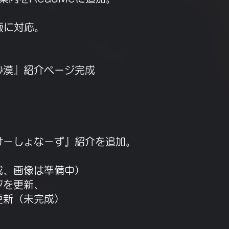
発版に対応。
ン砂漠』紹介ページ完成
にけーしょなーず』紹介を追加。
完成、画像は準備中）
ジを更新、
完成）